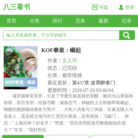
八三看书
书架
登录
首页
分类
排行
完本
最新
记录
KOF拳皇：崛起
作者：
文人羽
状态：已完结
分类：都市情感
最近更新：
第437章 凌霄醉拳门
更新时间：2026-07-20 03:46:04
魂穿越拳皇世界，引发了华夏氏族血脉的觉醒，被武当山唐福禄
收留，双目失明，经脉尽断，修炼念气，神秘的上古种族即将崛起。
蝴蝶的翅膀煽动着各方势力……大蛇八杰集与三神器，音巢克隆人与
改造人，遥远彼之地与布兰克托什家族，还有南镇，飞贼门……神
武：“上海武神？好名字！”堕珑：“双目失明筋脉尽断都能如此强
大？”笑龙：“我好想你...