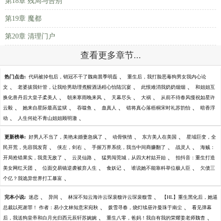
第18章 残局与告别
第19章 魔都
第20章 清理门户
查看更多章节...
、
热门点击:
代码被掉包后，销冠不干了魏南晨季明磊
重生后，我打脸恶毒狗男女我内心论
、
、
、
文
老婆拔我针管，让我给男助理煮醒酒汤程心怡陆沉宴
此恨难消我奶奶烟烟
和姐姐互
、
、
、
、
换化兽丹后大皇子柔美人
朝来寒雨晚来风
天幕尽头
大祸
从前不待春风慢祝如星许
、
、
、
、
、
云毅
她来自星际最高监狱
吞噬鱼
蛊真人
错将真心落梧桐宋时礼苏韵怡
暗香浮
、
、
动
人生何处不青山姐姐顾明澈
、
、
、
更新榜单:
好男人不当了，美艳未婚妻急疯了
动骨恢情
东方美人在美国
星域巨变，全
、
、
、
、
民开荒，先容我发育
侠左，剑右
手握万界系统，我当中间商赚翻了
战灵人
海贼：
、
、
、
开局抢错果实，我竟无敌了
云灵仙路
猛男闯莞城，从四大村姑开始
拍抖音：重生打造
、
、
、
、
美女网红天团
位面交易镜逆袭被弃人生
食妖记
谁说她不能靠科举位极人臣
欠债三
、
个亿？我诡异世界打工暴富
、
、
、
完本小说:
迷恋
异间
林深不知云海许云琛裴馥许云琛裴馥雪
【HL】重生黑化后，她逼
、
、
总裁以死谢罪！ 作者：易小文林知意宋宛秋
拨雪寻春，烧灯续昼许曼珠于南尘
看见弹幕
、
、
后，我送狗皇帝和白月光归西元辰轩苏婉婉
重生八零，爸妈！我自有我的荣耀姜老师魏杳