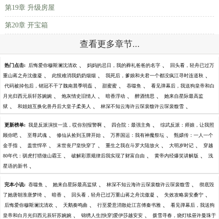
第19章 升级房屋
第20章 开宝箱
查看更多章节...
、
、
热门点击:
后悔爱你穆斯澜沈清欢
妈妈的忌日，我的葬礼爸爸的名字
回头看，轻舟已过万
、
、
、
重山蒋之舟沈傲凝
此恨难消我奶奶烟烟
我死后，爹娘和夫君一个都没疯江寻时连道秋
、
、
、
代码被掉包后，销冠不干了魏南晨季明磊
甜蜜蜜
吞噬鱼
看见弹幕后，我送狗皇帝和白
、
、
、
、
月光归西元辰轩苏婉婉
炮灰情史旧情人
暗香浮动
醉酒情思
她来自星际最高监
、
、
、
狱
和姐姐互换化兽丹后大皇子柔美人
林深不知云海许云琛裴馥许云琛裴馥雪
、
、
更新榜单:
我是反派演技一流，哎你别报警啊
四合院：最强主角
综武反派：师娘，让我照
、
、
、
、
顾你吧
至尊武魂
修仙从捡到玉牌开始
万界国运：我有神魔祭坛
甄嬛传：一人一个
、
、
、
、
、
金手指
盖世悍卒
末世丧尸皇快穿了
重生之我在斗罗大陆放火
大明岁时记
穿越
、
、
、
80年代：驯虎打猎做山霸王
破解彩票规律后我实现了财富自由
黄帝内经爆笑讲解版
浅
、
星语的新书
、
、
、
完本小说:
吞噬鱼
她来自星际最高监狱
林深不知云海许云琛裴馥许云琛裴馥雪
彻底毁
、
、
、
、
了她唐朝淮唐梦绮
暗香
回头看，轻舟已过万重山蒋之舟沈傲凝
失效攻略裴安桑宁
、
、
、
后悔爱你穆斯澜沈清欢
天鹅奏鸣曲
行至爱意消散处江言傅秦书雅
看见弹幕后，我送狗
、
、
皇帝和白月光归西元辰轩苏婉婉
锦绣人生[快穿]爱伊莎越安安
拨雪寻春，烧灯续昼许曼珠于