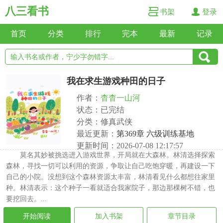
八三看书
书架
登录
首页
分类
排行
完本
最新
记录
我在求生游戏种田的日子
作者：
杳杳一山河
状态：已完结
分类：修真武侠
最近更新：
第369章 六级训练基地
更新时间：2026-07-08 12:17:57
莫名其妙被挑选进入游戏世界，开局就在大森林。林清选择探索
森林，寻找一切可以利用的资源，争取让自己吃饱穿暖，再建设一下
自己的小院。没想到这个森林资源太丰富，林清看见什么都想往家里
种。林清表示：这个种子一看就适合我家院子，那边那棵树不错，也
要挖回去。...
开始阅读
加入书架
章节目录