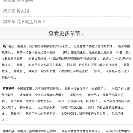
第18章 东方非明
第19章 怜人泪
第20章 晶石就是月石？
查看更多章节...
、
、
热门点击:
重生后，我打脸恶毒狗男女我内心论文
行至爱意消散处江言傅秦书雅
朝来寒雨
、
、
晚来风
从前不待春风慢祝如星许云毅
【HL】重生黑化后，她逼总裁以死谢罪！ 作者：易小
、
、
文林知意宋宛秋
老婆拔我针管，让我给男助理煮醒酒汤程心怡陆沉宴
锦绣人生[快穿]爱伊莎
、
、
、
、
越安安
暗香
心似已灰之木项雪儿鹿鹿
回头看，轻舟已过万重山蒋之舟沈傲凝
天幕
、
、
、
、
尽头
吞噬鱼
我死后，爹娘和夫君一个都没疯江寻时连道秋
异间
江晏礼安然小说江
、
晏礼时候
、
、
更新榜单:
全民藏宝图，只有我能看到提示
你根本没参加国运，你躲哪了？
轮回之终：最
、
、
、
终的轮回
让你修仙，没让你祸害修仙界啊！
星沉战史
租个男友，竟是千亿霸道总
、
、
、
裁
穿书女频，大婚当日被女主杀死
NBA：加强版G6汤，科比跪了
啥？队友住在阿卡姆
、
、
、
疯人院？
被问罪当天，无上帝族杀来
我在异界当反贼
亮剑：为什么你的缴获这么
、
、
、
多
荒岛求生：我抢了别人的多子多福
上交时空门，我带华夏开发异世界
风流俏佳
、
人
、
、
完本小说:
错将真心落梧桐宋时礼苏韵怡
风起时爱意散尽林青风顾汐云
心似已灰之木项雪