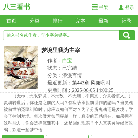
八三看书
书架
登录
首页
分类
排行
完本
最新
记录
梦境里我为主宰
作者：
白宝
状态：已完结
分类：浪漫言情
最近更新：
第443章 风廉吼叫
更新时间：2025-06-05 14:00:25
（无cp，无限梦境，不无敌，不无脑，不爽文，介意者慎入。）
灵魂转世后，你还是之前的人吗？你应该承担前世作的恶吗？当灵魂
被前世的冤孽纠缠时，你应该如何面对？为了分辨鬼魂还是梦境，学
会了控制梦境。每次做梦如同穿越一样，真实的五感俱在。如果拥有
这种能力，你会选择沉迷其中，还是回到现实？个人真实灵异经历改
编，欢迎一起梦中悟...