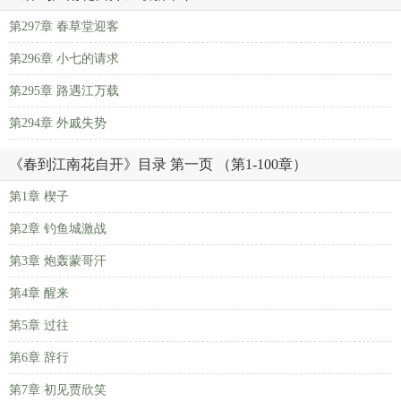
第297章 春草堂迎客
第296章 小七的请求
第295章 路遇江万载
第294章 外戚失势
《春到江南花自开》目录 第一页 （第1-100章）
第1章 楔子
第2章 钓鱼城激战
第3章 炮轰蒙哥汗
第4章 醒来
第5章 过往
第6章 辞行
第7章 初见贾欣笑