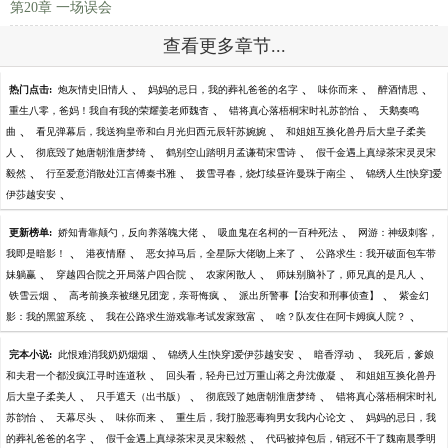
第20章 一场误会
查看更多章节...
、
、
、
、
热门点击:
炮灰情史旧情人
妈妈的忌日，我的葬礼爸爸的名字
味你而来
醉酒情思
、
、
重生八零，爸妈！我自有我的荣耀姜老师魏杳
错将真心落梧桐宋时礼苏韵怡
天鹅奏鸣
、
、
曲
看见弹幕后，我送狗皇帝和白月光归西元辰轩苏婉婉
和姐姐互换化兽丹后大皇子柔美
、
、
、
人
彻底毁了她唐朝淮唐梦绮
鹤别空山踏明月孟谦荀宋雪诗
假千金遇上真绿茶宋灵灵宋
、
、
、
毅然
行至爱意消散处江言傅秦书雅
拨雪寻春，烧灯续昼许曼珠于南尘
锦绣人生[快穿]爱
、
伊莎越安安
、
、
更新榜单:
娇知青靠颠勺，反向养落魄大佬
吸血鬼在名柯的一百种死法
网游：神级刺客，
、
、
、
我即是暗影！
港夜情靡
恶女掉马后，全星际大佬吻上来了
公路求生：我开破面包车带
、
、
、
、
妹躺赢
穿越四合院之开局落户四合院
农家闲散人
师妹别脑补了，师兄真的是凡人
、
、
、
铁雪云烟
高考前换亲被继兄团宠，亲哥悔疯
派出所警事【治安和刑事侦查】
紫金幻
、
、
、
影：我的黑篮系统
我在公路求生游戏靠考试发家致富
啥？队友住在阿卡姆疯人院？
、
、
、
完本小说:
此恨难消我奶奶烟烟
锦绣人生[快穿]爱伊莎越安安
暗香浮动
我死后，爹娘
、
、
和夫君一个都没疯江寻时连道秋
回头看，轻舟已过万重山蒋之舟沈傲凝
和姐姐互换化兽丹
、
、
、
后大皇子柔美人
只手遮天（出书版）
彻底毁了她唐朝淮唐梦绮
错将真心落梧桐宋时礼
、
、
、
、
苏韵怡
天幕尽头
味你而来
重生后，我打脸恶毒狗男女我内心论文
妈妈的忌日，我
、
、
的葬礼爸爸的名字
假千金遇上真绿茶宋灵灵宋毅然
代码被掉包后，销冠不干了魏南晨季明