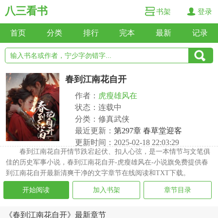
八三看书
书架
登录
首页
分类
排行
完本
最新
记录
春到江南花自开
作者：
虎瘦雄风在
状态：连载中
分类：修真武侠
最近更新：
第297章 春草堂迎客
更新时间：2025-02-18 22:03:29
春到江南花自开情节跌宕起伏、扣人心弦，是一本情节与文笔俱
佳的历史军事小说，春到江南花自开-虎瘦雄风在-小说旗免费提供春
到江南花自开最新清爽干净的文字章节在线阅读和TXT下载。
开始阅读
加入书架
章节目录
《春到江南花自开》最新章节