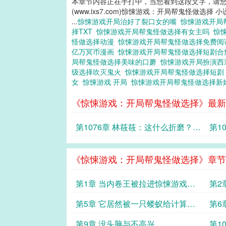
本章节内容正在手打中，当您看到这段文字，请
(www.ixs7.com)惊悚游戏：开局帮鬼怪做选择 
...
惊悚游戏开局治好了裂口女的嘴
惊悚游戏开局
择TXT
惊悚游戏开局帮鬼怪做选择有女主吗
惊
怪做选择动漫
惊悚游戏开局帮鬼怪做选择免费
亿万冥币漫画
惊悚游戏开局帮鬼怪做选择短剧
局帮鬼怪做选择美味的口蘑
惊悚游戏开局扮演
级选择吹灭鬼火
惊悚游戏开局帮鬼怪做选择短
女
惊悚游戏 开局
惊悚游戏开局帮鬼怪做选择新
《惊悚游戏：开局帮鬼怪做选择》最新
第1076章 林筱筱：这什么折磨？发
第1
电？不适合我啊
《惊悚游戏：开局帮鬼怪做选择》章节
第1章 当内卷王被拉进惊悚游戏
第2
后……
第5章 它居然被一只蝼蚁给计算
第6
了！！！！
第9章 没头脑与不高兴
第1