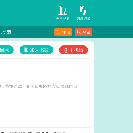
会员书架
阅读记录
他类型
注册
登录
目录
加入书架
手机版
，惊悚游戏：开局帮鬼怪做选择-美味的口
。