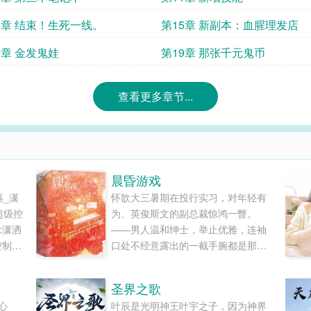
4章 结束！生死一线。
第15章 新副本：血腥理发店
8章 金发鬼娃
第19章 那张千元鬼币
查看更多章节...
晨昏游戏
器_潇
怀歆大三暑期在投行实习，对年轻有
超级控
为、英俊斯文的副总裁惊鸿一瞥。
:潇洒
——男人温和绅士，举止优雅，连袖
念控制器
口处不经意露出的一截手腕都是那么
器!中
性感迷人。 足够危险。但她兴趣被勾
最大
起，颇为上心。同时也意识到这段工
圣界之歌
全本
作关系对自己的掣肘。 某天怀歆浓妆
心
叶辰是光明神王叶宇之子，因为神界
普遍存
艳抹去酒吧蹦迪，却不期然遇见郁