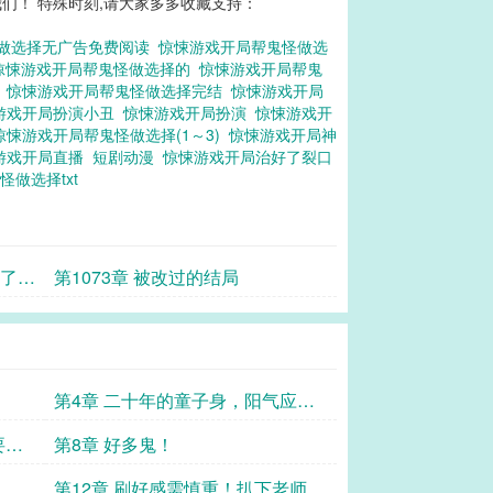
们！ 特殊时刻,请大家多多收藏支持：
做选择无广告免费阅读
惊悚游戏开局帮鬼怪做选
惊悚游戏开局帮鬼怪做选择的
惊悚游戏开局帮鬼
科
惊悚游戏开局帮鬼怪做选择完结
惊悚游戏开局
游戏开局扮演小丑
惊悚游戏开局扮演
惊悚游戏开
惊悚游戏开局帮鬼怪做选择(1～3)
惊悚游戏开局神
游戏开局直播
短剧动漫
惊悚游戏开局治好了裂口
怪做选择txt
揍了一
第1073章 被改过的结局
第4章 二十年的童子身，阳气应该
还可以？
要捶
第8章 好多鬼！
第12章 刷好感需慎重！扒下老师的