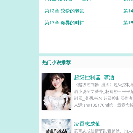
第13章 狡猾的老鼠
第1
第17章 诡异的时钟
第1
热门小说推荐
超级控制器_潇洒
《超级控制器_潇洒》超级控制
洒小说全文番外_杨建桥王平平
制器_潇洒,书名:超级控制器作者
来源:shu132176htl第一章意
第二章触发条件第一章意念控制
海大学是一座很有特点的学校，
凌霄志成仙
的特点是：男女比例严重失调。
凌霄志成仙情节跌宕起伏、扣人
小\说网或许有人认为这是一个