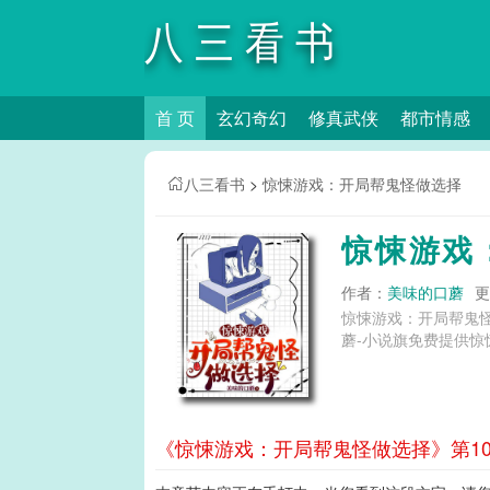
八三看书
首 页
玄幻奇幻
修真武侠
都市情感
八三看书
>
惊悚游戏：开局帮鬼怪做选择
惊悚游戏
作者：
美味的口蘑
更
惊悚游戏：开局帮鬼
蘑-小说旗免费提供惊
《惊悚游戏：开局帮鬼怪做选择》第10