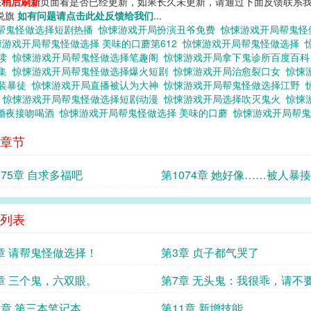
您
稍后刷新
页面看是否已经更新，如果长久未更新，请通过下面反馈联系我
小说旗
如有问题请点击此处反馈给我们
...
帮鬼怪做选择短剧热播
惊悚游戏开局扮演丑爷免费
惊悚游戏开局帮鬼怪
悚游戏开局帮鬼怪做选择 美味的口蘑第612
惊悚游戏开局帮鬼怪做选择
阅读
惊悚游戏开局帮鬼怪做选择笔趣阁
惊悚游戏开局拿下鬼诊所百度百
合集
惊悚游戏开局帮鬼怪做选择爆火短剧
惊悚游戏开局治愈裂口女
惊悚
西装暴徒
惊悚游戏开局直播被认为大神
惊悚游戏开局帮鬼怪做选择江野
剧
惊悚游戏开局帮鬼怪做选择短剧动漫
惊悚游戏开局选择吹灭鬼火
惊悚
婚夜接吻喝酒
惊悚游戏开局帮鬼怪做选择 美味的口蘑
惊悚游戏开局帮鬼
章节
075章 自求多福吧
第1074章 她好像……被人暴
顿。
列表
章 请帮鬼怪做选择！
第3章 贞子都气哭了
章 三个鬼，六双眼。
第7章 无头鬼：我很乖，请不
我
0章 第三本笔记本
第11章 新增技能