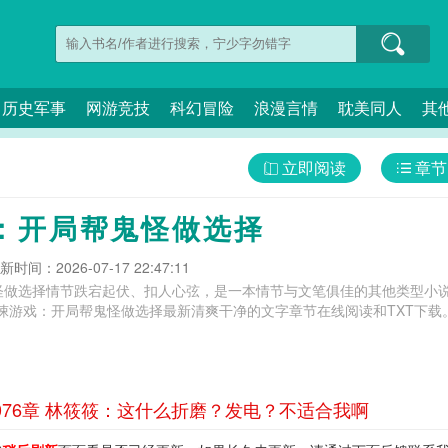
历史军事
网游竞技
科幻冒险
浪漫言情
耽美同人
其
立即阅读
章节
：开局帮鬼怪做选择
新时间：2026-07-17 22:47:11
怪做选择情节跌宕起伏、扣人心弦，是一本情节与文笔俱佳的其他类型小说
悚游戏：开局帮鬼怪做选择最新清爽干净的文字章节在线阅读和TXT下载
76章 林筱筱：这什么折磨？发电？不适合我啊