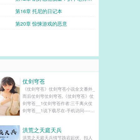
脸皮！
第16章 托尼的日记本
第20章 惊悚游戏的恶意
仗剑穹苍
《仗剑穹苍》仗剑穹苍小说全文番外_
而后仗剑穹仗剑穹苍,《仗剑穹苍》仗
剑穹苍__1仗剑穹苍作者:三千离火仗
剑穹苍__1说下载尽在-手机访问----
【景殿】整理仗剑穹苍作者：三千离
火...
洪荒之天庭天兵
洪荒之天庭天兵情节跌宕起伏、扣人