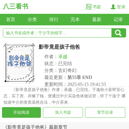
八三看书
书架
登录
首页
分类
排行
完本
最新
记录
影帝竟是孩子他爸
作者：
承越
状态：已完结
分类：玄幻奇幻
最近更新：
第55章 END
更新时间：2025-05-15 19:41:55
《影帝竟是孩子他爸》作者：承越，已完结。于逸秋小富即安心
态，买了房、存够了钱，便通过中介买染色体做试管，怀了个孩子 哪
知道中介的资质虽然合法，中介弄来…
开始阅读
加入书架
章节目录
《影帝竟是孩子他爸》最新章节