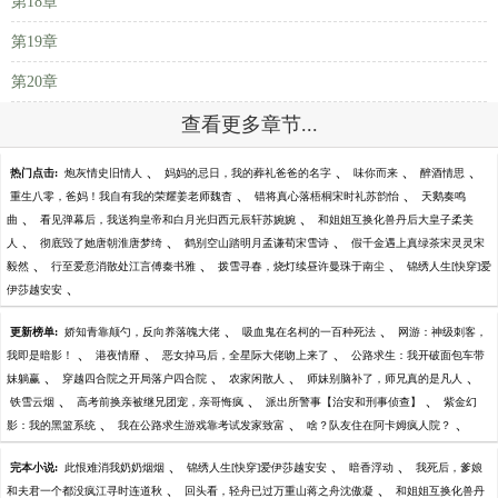
第18章
第19章
第20章
查看更多章节...
、
、
、
、
热门点击:
炮灰情史旧情人
妈妈的忌日，我的葬礼爸爸的名字
味你而来
醉酒情思
、
、
重生八零，爸妈！我自有我的荣耀姜老师魏杳
错将真心落梧桐宋时礼苏韵怡
天鹅奏鸣
、
、
曲
看见弹幕后，我送狗皇帝和白月光归西元辰轩苏婉婉
和姐姐互换化兽丹后大皇子柔美
、
、
、
人
彻底毁了她唐朝淮唐梦绮
鹤别空山踏明月孟谦荀宋雪诗
假千金遇上真绿茶宋灵灵宋
、
、
、
毅然
行至爱意消散处江言傅秦书雅
拨雪寻春，烧灯续昼许曼珠于南尘
锦绣人生[快穿]爱
、
伊莎越安安
、
、
更新榜单:
娇知青靠颠勺，反向养落魄大佬
吸血鬼在名柯的一百种死法
网游：神级刺客，
、
、
、
我即是暗影！
港夜情靡
恶女掉马后，全星际大佬吻上来了
公路求生：我开破面包车带
、
、
、
、
妹躺赢
穿越四合院之开局落户四合院
农家闲散人
师妹别脑补了，师兄真的是凡人
、
、
、
铁雪云烟
高考前换亲被继兄团宠，亲哥悔疯
派出所警事【治安和刑事侦查】
紫金幻
、
、
、
影：我的黑篮系统
我在公路求生游戏靠考试发家致富
啥？队友住在阿卡姆疯人院？
、
、
、
完本小说:
此恨难消我奶奶烟烟
锦绣人生[快穿]爱伊莎越安安
暗香浮动
我死后，爹娘
、
、
和夫君一个都没疯江寻时连道秋
回头看，轻舟已过万重山蒋之舟沈傲凝
和姐姐互换化兽丹