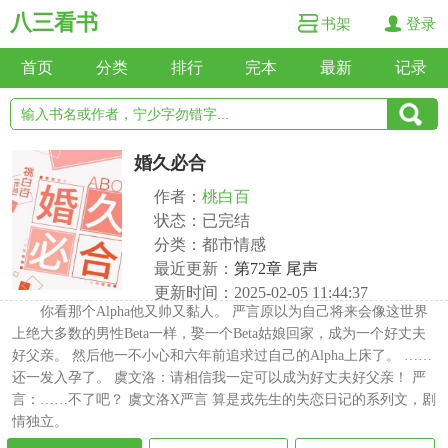
八三看书
书架
登录
首页
分类
排行
完本
最新
记录
婚久必合
作者：
桃白百
状态：已完结
分类：都市情感
最近更新：
第72章 尾声
更新时间：2025-02-05 11:44:37
你看那个Alpha他又帅又黏人。 严言原以为自己将来会像这世界
上绝大多数的男性Beta一样，娶一个Beta姑娘回家，成为一个好丈夫
好父亲。 然后他一不小心和六年前追求过自己的Alpha上床了。 ……
还一发入孕了。 虞文洛：请相信我一定可以成为好丈夫好父亲！ 严
言：……不了吧？ 虞文洛X严言 算是戎先生的失恋日记的系列文，剧
情独立。