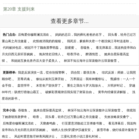
第20章 支援到来
查看更多章节...
、
、
热门点击:
后悔爱你穆斯澜沈清欢
妈妈的忌日，我的葬礼爸爸的名字
回头看，轻舟已过万
、
、
、
重山蒋之舟沈傲凝
此恨难消我奶奶烟烟
我死后，爹娘和夫君一个都没疯江寻时连道秋
、
、
、
代码被掉包后，销冠不干了魏南晨季明磊
甜蜜蜜
吞噬鱼
看见弹幕后，我送狗皇帝和白
、
、
、
、
月光归西元辰轩苏婉婉
炮灰情史旧情人
暗香浮动
醉酒情思
她来自星际最高监
、
、
、
狱
和姐姐互换化兽丹后大皇子柔美人
林深不知云海许云琛裴馥许云琛裴馥雪
、
、
更新榜单:
我是反派演技一流，哎你别报警啊
四合院：最强主角
综武反派：师娘，让我照
、
、
、
、
顾你吧
至尊武魂
修仙从捡到玉牌开始
万界国运：我有神魔祭坛
甄嬛传：一人一个
、
、
、
、
、
金手指
盖世悍卒
末世丧尸皇快穿了
重生之我在斗罗大陆放火
大明岁时记
穿越
、
、
、
80年代：驯虎打猎做山霸王
破解彩票规律后我实现了财富自由
黄帝内经爆笑讲解版
浅
、
星语的新书
、
、
、
完本小说:
吞噬鱼
她来自星际最高监狱
林深不知云海许云琛裴馥许云琛裴馥雪
彻底毁
、
、
、
、
了她唐朝淮唐梦绮
暗香
回头看，轻舟已过万重山蒋之舟沈傲凝
失效攻略裴安桑宁
、
、
、
后悔爱你穆斯澜沈清欢
天鹅奏鸣曲
行至爱意消散处江言傅秦书雅
看见弹幕后，我送狗
、
、
皇帝和白月光归西元辰轩苏婉婉
锦绣人生[快穿]爱伊莎越安安
拨雪寻春，烧灯续昼许曼珠于
、
、
、
南尘
风起时爱意散尽林青风顾汐云
江晏礼安然小说江晏礼时候