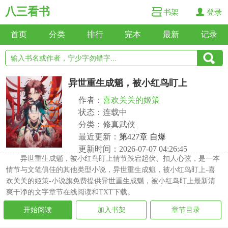
八三看书
书架
登录
首页
分类
排行
完本
最新
记录
异世重生成魈，被小红鸟盯上
作者：
喜欢关关的姬策
状态：连载中
分类：修真武侠
最近更新：
第427章 自爆
更新时间：2026-07-07 04:26:45
异世重生成魈，被小红鸟盯上情节跌宕起伏、扣人心弦，是一本
情节与文笔俱佳的其他类型小说，异世重生成魈，被小红鸟盯上-喜
欢关关的姬策-小说旗免费提供异世重生成魈，被小红鸟盯上最新清
爽干净的文字章节在线阅读和TXT下载。
开始阅读
加入书架
章节目录