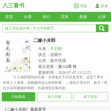
八三看书
书架
登录
首页
分类
排行
完本
最新
记录
二嫁小夫郎
作者：
不归粥
状态：连载中
分类：都市情感
最近更新：
第124章 终
更新时间：2026-07-07 12:12:25
「江云满怀期待的出嫁，夫君秦文不仅仪表堂堂，还是个秀才。
村里人人羡慕，他能嫁得这么好的郎君。;;;;谁知大喜当日，秦文一改
往日温和谦逊的模样，当着满堂宾客的面...
开始阅读
加入书架
章节目录
《二嫁小夫郎》最新章节