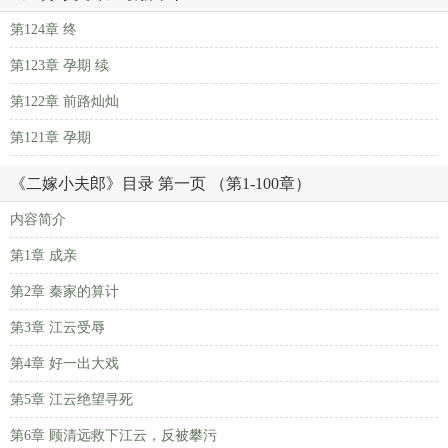
第124章 终
第123章 孕期 续
第122章 前路灿灿
第121章 孕期
《二嫁小夫郎》目录 第一页 （第1-100章）
内容简介
第1章 成亲
第2章 秦家的算计
第3章 江云受辱
第4章 好一出大戏
第5章 江云绝望寻死
第6章 顾清远救下江云，反被攀污