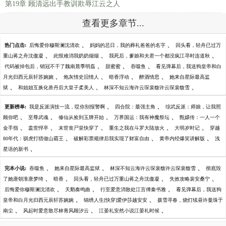
第19章 顾清远出手教训欺辱江云之人
查看更多章节...
、
、
热门点击:
后悔爱你穆斯澜沈清欢
妈妈的忌日，我的葬礼爸爸的名字
回头看，轻舟已过万
、
、
、
重山蒋之舟沈傲凝
此恨难消我奶奶烟烟
我死后，爹娘和夫君一个都没疯江寻时连道秋
、
、
、
代码被掉包后，销冠不干了魏南晨季明磊
甜蜜蜜
吞噬鱼
看见弹幕后，我送狗皇帝和白
、
、
、
、
月光归西元辰轩苏婉婉
炮灰情史旧情人
暗香浮动
醉酒情思
她来自星际最高监
、
、
、
狱
和姐姐互换化兽丹后大皇子柔美人
林深不知云海许云琛裴馥许云琛裴馥雪
、
、
更新榜单:
我是反派演技一流，哎你别报警啊
四合院：最强主角
综武反派：师娘，让我照
、
、
、
、
顾你吧
至尊武魂
修仙从捡到玉牌开始
万界国运：我有神魔祭坛
甄嬛传：一人一个
、
、
、
、
、
金手指
盖世悍卒
末世丧尸皇快穿了
重生之我在斗罗大陆放火
大明岁时记
穿越
、
、
、
80年代：驯虎打猎做山霸王
破解彩票规律后我实现了财富自由
黄帝内经爆笑讲解版
浅
、
星语的新书
、
、
、
完本小说:
吞噬鱼
她来自星际最高监狱
林深不知云海许云琛裴馥许云琛裴馥雪
彻底毁
、
、
、
、
了她唐朝淮唐梦绮
暗香
回头看，轻舟已过万重山蒋之舟沈傲凝
失效攻略裴安桑宁
、
、
、
后悔爱你穆斯澜沈清欢
天鹅奏鸣曲
行至爱意消散处江言傅秦书雅
看见弹幕后，我送狗
、
、
皇帝和白月光归西元辰轩苏婉婉
锦绣人生[快穿]爱伊莎越安安
拨雪寻春，烧灯续昼许曼珠于
、
、
、
南尘
风起时爱意散尽林青风顾汐云
江晏礼安然小说江晏礼时候