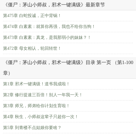
《僵尸：茅山小师叔，邪术一键满级》最新章节
第475章 白蛇投诚，正中背锅！
第474章 白素素：就算你再强，我也不给你当狗！
第473章 白素素：真龙，是我那弱小的妹妹？！
第472章 母女相认，轮回转世！
《僵尸：茅山小师叔，邪术一键满级》目录 第一页 （第1-100
章）
第1章 邪术一键满级！道爷我成啦！
第2章 修行提速三百倍！别人一年我一天！
第3章 师兄，师弟给你计划生育啦！
第4章 秋生，小师叔这辈子只超你一次！
第5章 到青楼不点姑娘你要啥？