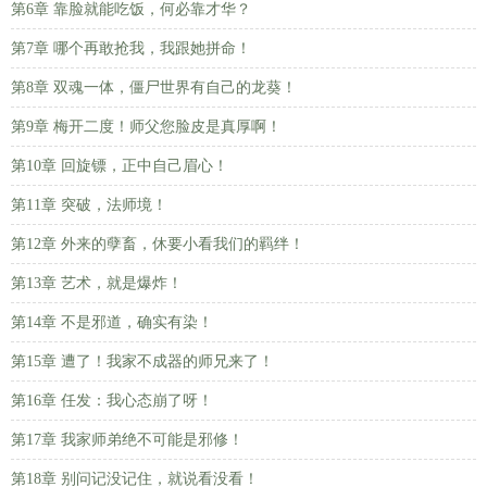
第6章 靠脸就能吃饭，何必靠才华？
第7章 哪个再敢抢我，我跟她拼命！
第8章 双魂一体，僵尸世界有自己的龙葵！
第9章 梅开二度！师父您脸皮是真厚啊！
第10章 回旋镖，正中自己眉心！
第11章 突破，法师境！
第12章 外来的孽畜，休要小看我们的羁绊！
第13章 艺术，就是爆炸！
第14章 不是邪道，确实有染！
第15章 遭了！我家不成器的师兄来了！
第16章 任发：我心态崩了呀！
第17章 我家师弟绝不可能是邪修！
第18章 别问记没记住，就说看没看！