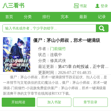
八三看书
书架
登录
首页
分类
排行
完本
最新
记录
僵尸：茅山小师叔，邪术一键满级
作者：
门前烟竹
状态：连载中
分类：修真武侠
最近更新：
第475章 白蛇投诚，正中背锅！
更新时间：2026-07-27 01:48:35
僵尸：茅山小师叔，邪术一键满级情节跌宕起伏、扣人心弦，是
一本情节与文笔俱佳的玄幻魔法小说，僵尸：茅山小师叔，邪术一键
满级-门前烟竹-小说旗免费提供僵尸：茅山小师叔，邪术一键满级最
新清爽干净的文字章节在线阅读和TXT下载。
开始阅读
加入书架
章节目录