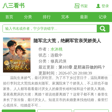
八三看书
书架
登录
首页
分类
排行
完本
最新
记录
随军北大荒，绝嗣军官亲哭娇美人
作者：
水沐桃
状态：连载中
分类：修真武侠
最近更新：
第103章 是郑淑芬做的吗？
更新时间：2026-07-20 20:08:39
温阮生来娇气，最讨厌吃苦。为了不下乡过苦日子，温阮果断收
拾行李到北大荒找未婚夫随军。家属院来了个娇美人，不上班也不做
家务。人人都等着看最讨厌女人的秦营长啥时候和这个娇美人离婚。
某夜夜爬床的大佬：离婚？谁说他要离婚了？这辈子都不离！秦誉生
来长了张冷脸，最讨厌女人。知道京市的未婚妻来找他结婚，秦誉打
心底排斥。结婚是不可...