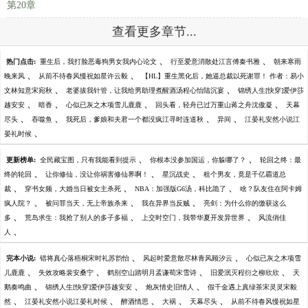
第20章
查看更多章节...
、
、
热门点击:
重生后，我打脸恶毒狗男女我内心论文
行至爱意消散处江言傅秦书雅
朝来寒雨
、
、
晚来风
从前不待春风慢祝如星许云毅
【HL】重生黑化后，她逼总裁以死谢罪！ 作者：易小
、
、
文林知意宋宛秋
老婆拔我针管，让我给男助理煮醒酒汤程心怡陆沉宴
锦绣人生[快穿]爱伊莎
、
、
、
、
越安安
暗香
心似已灰之木项雪儿鹿鹿
回头看，轻舟已过万重山蒋之舟沈傲凝
天幕
、
、
、
、
尽头
吞噬鱼
我死后，爹娘和夫君一个都没疯江寻时连道秋
异间
江晏礼安然小说江
、
晏礼时候
、
、
更新榜单:
全民藏宝图，只有我能看到提示
你根本没参加国运，你躲哪了？
轮回之终：最
、
、
、
终的轮回
让你修仙，没让你祸害修仙界啊！
星沉战史
租个男友，竟是千亿霸道总
、
、
、
裁
穿书女频，大婚当日被女主杀死
NBA：加强版G6汤，科比跪了
啥？队友住在阿卡姆
、
、
、
疯人院？
被问罪当天，无上帝族杀来
我在异界当反贼
亮剑：为什么你的缴获这么
、
、
、
多
荒岛求生：我抢了别人的多子多福
上交时空门，我带华夏开发异世界
风流俏佳
、
人
、
、
完本小说:
错将真心落梧桐宋时礼苏韵怡
风起时爱意散尽林青风顾汐云
心似已灰之木项雪
、
、
、
、
儿鹿鹿
失效攻略裴安桑宁
鹤别空山踏明月孟谦荀宋雪诗
旧爱泯灭程衍之柳欣欣
天
、
、
、
鹅奏鸣曲
锦绣人生[快穿]爱伊莎越安安
炮灰情史旧情人
假千金遇上真绿茶宋灵灵宋毅
、
、
、
、
、
然
江晏礼安然小说江晏礼时候
醉酒情思
大祸
天幕尽头
从前不待春风慢祝如星