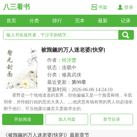
八三看书
书架
登录
首页
分类
排行
完本
最新
记录
被觊觎的万人迷老婆[快穿]
作者：
铃汐楚
状态：连载中
分类：修真武侠
最近更新：
第99章
更新时间：2026-06-06 14:24:10
霍野是一个地地道道的直男，但他偏偏又是一个脸蛋秾艳，丰肌
弱骨，并恃靓行凶的恶劣大美人。;;;;他厌恶有钱有势的男人却必须依
附于他们，可当他露出嫌弃又委曲求全的...
开始阅读
加入书架
章节目录
《被觊觎的万人迷老婆[快穿]》最新章节