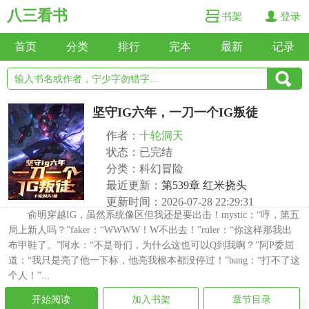
八三看书
书架
登录
首页
分类
排行
完本
最新
记录
坚守IG六年，一刀一个IG叛徒
作者：
十轮洞天
状态：已完结
分类：科幻冒险
最近更新：
第539章 红米挠头
更新时间：2026-07-28 22:29:31
俞明穿越IG，虽然系统像区但我还是要出击！mystic：“哼，第五
局上新人吗？”faker：“WWWW！W不出去！”ruler：“你这样那我出
布甲鞋了。”阿水：“不是哥们，为什么这也可以Q到我啊？”阿P委屈
道：“我只是亮了他一下标，他亮我根本都没停过！”bang：“打不了这
个人！”...
开始阅读
加入书架
章节目录