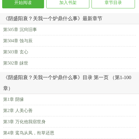
开始阅读
加入书架
章节目录
《阴盛阳衰？关我一个炉鼎什么事》最新章节
第505章 沉疴旧事
第504章 蚀与辰
第503章 玄心
第502章 皌世
《阴盛阳衰？关我一个炉鼎什么事》目录 第一页 （第1-100
章）
第1章 阴缘
第2章 人美心善
第3章 万化他我宿世身
第4章 鸾鸟从凤，衔草还恩