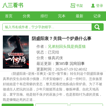
八三看书
书架
登录
首页
分类
排行
完本
最新
记录
阴盛阳衰？关我一个炉鼎什么事
作者：
兄弟别回头我是捣蛋猫
状态：已完结
分类：修真武侠
最近更新：
第505章 沉疴旧事
更新时间：2026-07-19 02:40:02
（阴盛阳衰+逆推+非爽文+架空+慢节奏）转生到这个阴盛阳衰修
真界的安生自幼谨小慎微，只求安稳修行，多活一些时日。怎奈族里
好姐姐是个有恋骨癖的变态，整天想着把他炼成白骨炉鼎。为了不被
做成任人把玩的法器，少年只能挺而走险，修炼神通。自此天地高
远，寰宇浩瀚。他是朝不保夕的巫族少年，也是那助纣为虐的灵狐，
既是慷慨赴死的正道...