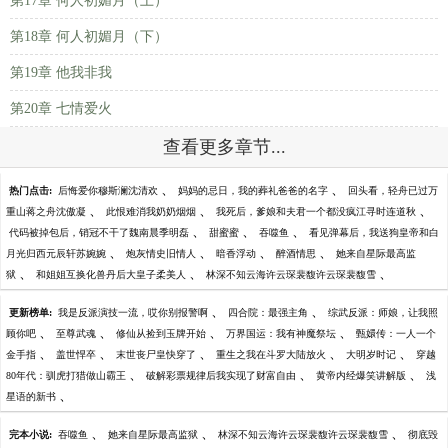
第17章 何人初媚月（上）
第18章 何人初媚月（下）
第19章 他我非我
第20章 七情爱火
查看更多章节...
、
、
热门点击:
后悔爱你穆斯澜沈清欢
妈妈的忌日，我的葬礼爸爸的名字
回头看，轻舟已过万
、
、
、
重山蒋之舟沈傲凝
此恨难消我奶奶烟烟
我死后，爹娘和夫君一个都没疯江寻时连道秋
、
、
、
代码被掉包后，销冠不干了魏南晨季明磊
甜蜜蜜
吞噬鱼
看见弹幕后，我送狗皇帝和白
、
、
、
、
月光归西元辰轩苏婉婉
炮灰情史旧情人
暗香浮动
醉酒情思
她来自星际最高监
、
、
、
狱
和姐姐互换化兽丹后大皇子柔美人
林深不知云海许云琛裴馥许云琛裴馥雪
、
、
更新榜单:
我是反派演技一流，哎你别报警啊
四合院：最强主角
综武反派：师娘，让我照
、
、
、
、
顾你吧
至尊武魂
修仙从捡到玉牌开始
万界国运：我有神魔祭坛
甄嬛传：一人一个
、
、
、
、
、
金手指
盖世悍卒
末世丧尸皇快穿了
重生之我在斗罗大陆放火
大明岁时记
穿越
、
、
、
80年代：驯虎打猎做山霸王
破解彩票规律后我实现了财富自由
黄帝内经爆笑讲解版
浅
、
星语的新书
、
、
、
完本小说:
吞噬鱼
她来自星际最高监狱
林深不知云海许云琛裴馥许云琛裴馥雪
彻底毁