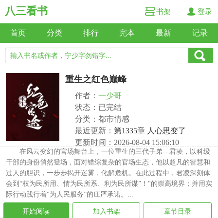
八三看书
书架
登录
首页
分类
排行
完本
最新
记录
重生之红色巅峰
作者：
一少哥
状态：已完结
分类：都市情感
最近更新：
第1335章 人心思变了
更新时间：2026-08-04 15:06:10
在风云变幻的官场舞台上，一位重生的三代子弟—君凌，以科级
干部的身份悄然登场，面对错综复杂的官场生态，他以超凡的智慧和
过人的胆识，一步步揭开迷雾，化解危机。在此过程中，君凌深刻体
会到“权为民所用、情为民所系、利为民所谋”！"的崇高境界；并用实
际行动践行着“为人民服务”的庄严承诺。...
开始阅读
加入书架
章节目录